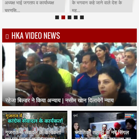
अध्यक्ष भाई जगताप व कार्याध्यक्ष
के भगवान कहे जाने वाले देश के
चरणसि...
मह...
HKA VIDEO NEWS
रहेजा बिल्डर ने किया अन्याय | नसीम खान दिलायेगें न्याय
गुजरात में सेवादल के कार्यकर्ता
ज्योतिका तांगड़ी के नए सिंगल