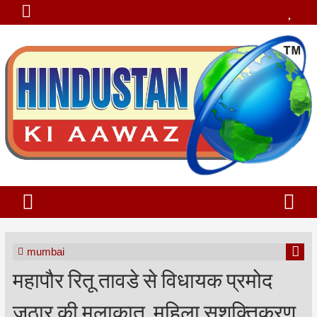
mumbai
महापौर रितू तावडे से विधायक प्रमोद
जठार की मुलाकात, महिला सशक्तिकरण,