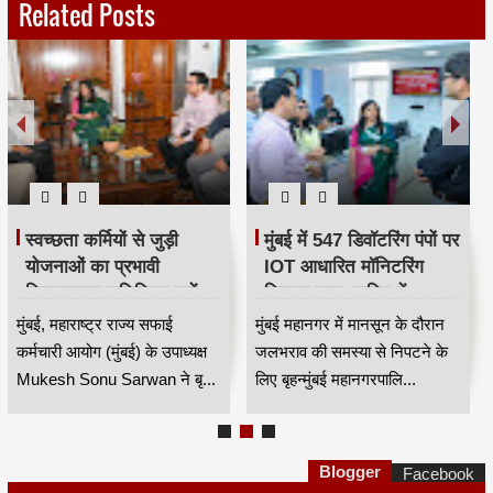
Related Posts
स्वच्छता कर्मियों से जुड़ी
मुंबई में 547 डिवॉटरिंग पंपों पर
योजनाओं का प्रभावी
IOT आधारित मॉनिटरिंग
क्रियान्वयन सुनिश्चित करें —
सिस्टम लागू, बारिश में
महाराष्ट्र राज्य सफाई
जलभराव नियंत्रण होगा
मुंबई, महाराष्ट्र राज्य सफाई
मुंबई महानगर में मानसून के दौरान
कर्मचारी आयोग के उपाध्यक्ष
अधिक प्रभावी
कर्मचारी आयोग (मुंबई) के उपाध्यक्ष
जलभराव की समस्या से निपटने के
मुकेश सोनू सरवान HKA
Mukesh Sonu Sarwan ने बृ...
लिए बृहन्मुंबई महानगरपालि...
Blogger
Facebook