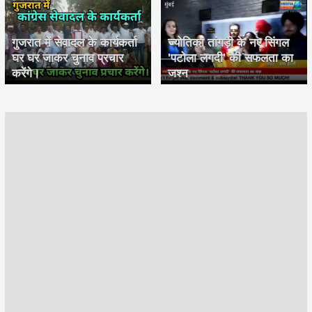
गुजरात में सेवादल के कार्यकर्ता
ज्योतिका तांगड़ी के नए सिंगल
घर घर जाकर चुनाव प्रचार
'पटोला लगदी' की सफलता का
करेंगे।
जश्न