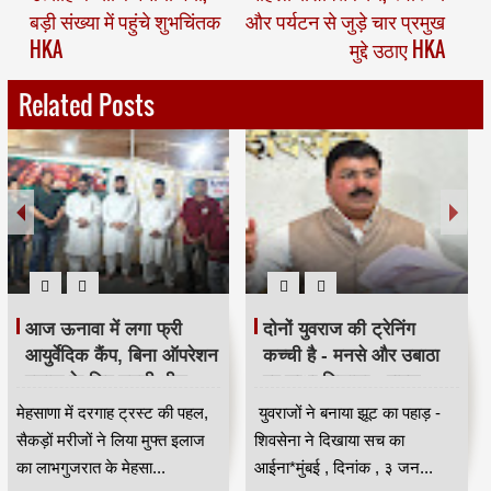
बड़ी संख्या में पहुंचे शुभचिंतक
और पर्यटन से जुड़े चार प्रमुख
HKA
मुद्दे उठाए HKA
Related Posts
आज ऊनावा में लगा फ्री
दोनों युवराज की ट्रेनिंग
आयुर्वेदिक कैंप, बिना ऑपरेशन
कच्ची है - मनसे और उबाठा
इलाज के लिए उमड़ी भीड़
पर साधा निशाना - राहुल
HKA
शेवाले
मेहसाणा में दरगाह ट्रस्ट की पहल,
युवराजों ने बनाया झूट का पहाड़ -
सैकड़ों मरीजों ने लिया मुफ्त इलाज
शिवसेना ने दिखाया सच का
का लाभगुजरात के मेहसा...
आईना*मुंबई , दिनांक , ३ जन...