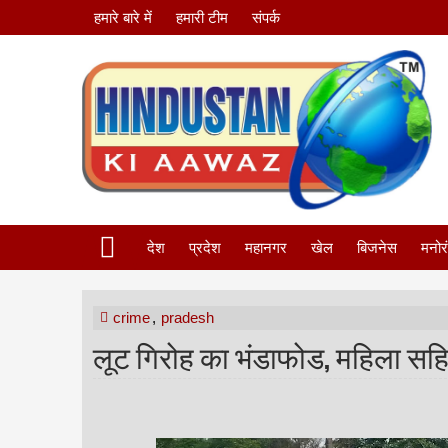
हमारे बारे में
हमारी टीम
संपर्क
देश
प्रदेश
महानगर
खेल
बिजनेस
मनोर
crime
,
pradesh
लूट गिरोह का भंडाफोड, महिला सह