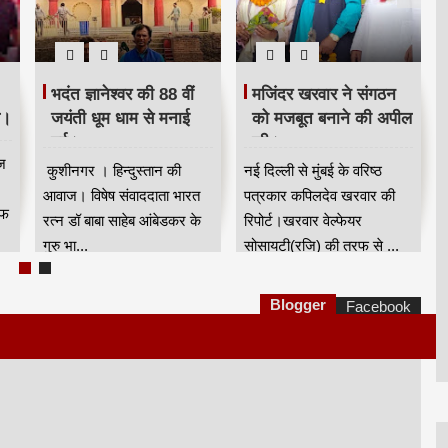
भदंत ज्ञानेश्वर की 88 वीं
मजिंदर खरवार ने संगठन
ि।
जयंती धूम धाम से मनाई
को मजबूत बनाने की अपील
गई।
की।
ज
कुशीनगर । हिन्दुस्तान की
नई दिल्ली से मुंबई के वरिष्ठ
आवाज। विषेष संवाददाता भारत
पत्रकार कपिलदेव खरवार की
रफ
रत्न डॉ बाबा साहेब आंबेडकर के
रिपोर्ट।खरवार वेल्फेयर
गुरु भा...
सोसायटी(रजि) की तरफ से ...
Blogger
Facebook