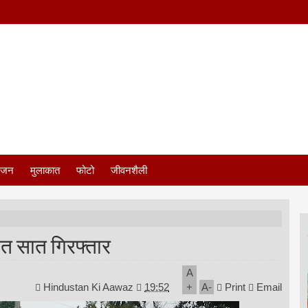
ंजन
मुलाकात
फोटो
जीवनशैली
ित सात गिरफ्तार
A
Hindustan Ki Aawaz
19:52
+
A
-
Print
Email