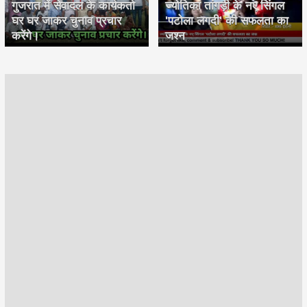
गुजरात में सेवादल के कार्यकर्ता
ज्योतिका तांगड़ी के नए सिंगल
घर घर जाकर चुनाव प्रचार
'पटोला लगदी' की सफलता का
करेंगे।
जश्न