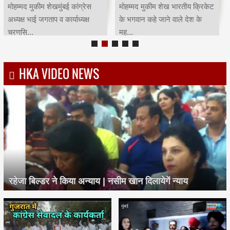
मोहम्मद मुकीम शेखमुंबई कांग्रेस
मोहम्मद मुकीम शेख भारतीय क्रिकेट
अध्यक्ष भाई जगताप व कार्याध्यक्ष
के भगवान कहे जाने वाले देश के
चरणसि...
मह...
HKA VIDEO NEWS
रहेजा बिल्डर ने किया अन्याय | नसीम खान दिलायेगें न्याय