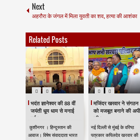
Next
अहरौरा के जंगल में मिला युवती का शव, हत्या की आशंका
Related Posts
 दिया
भदंत ज्ञानेश्वर की 88 वीं
मजिंदर खरवार ने संगठन
रद्धांजलि।
जयंती धूम धाम से मनाई
को मजबूत बनाने की अप
गई।
की।
ान की आवाज
कुशीनगर । हिन्दुस्तान की
नई दिल्ली से मुंबई के वरिष्ठ
जन जाति
आवाज। विषेष संवाददाता भारत
पत्रकार कपिलदेव खरवार की