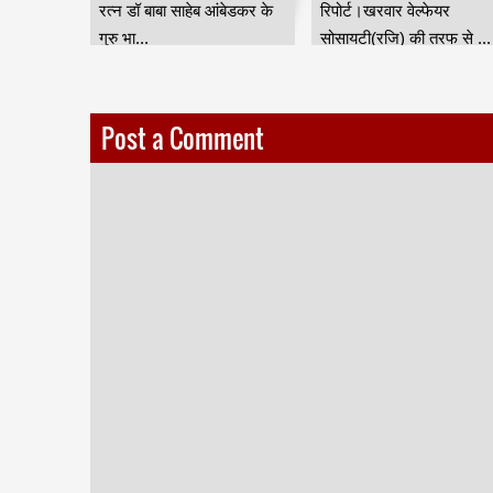
ुर) की तरफ
रत्न डॉ बाबा साहेब आंबेडकर के
रिपोर्ट।खरवार वेल्फेयर
गुरु भा...
सोसायटी(रजि) की तरफ से ...
Post a Comment