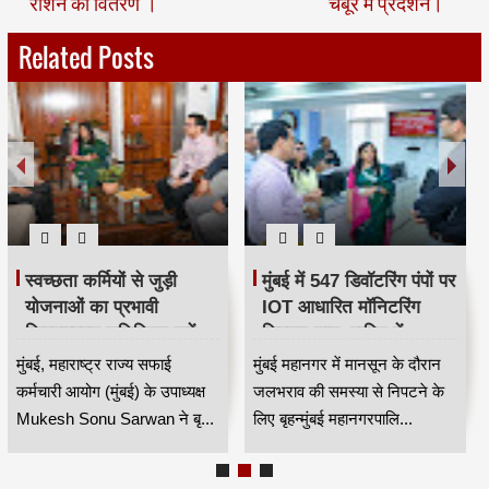
राशन का वितरण ।
चेंबूर में प्रदर्शन।
Related Posts
स्वच्छता कर्मियों से जुड़ी
मुंबई में 547 डिवॉटरिंग पंपों पर
योजनाओं का प्रभावी
IOT आधारित मॉनिटरिंग
क्रियान्वयन सुनिश्चित करें —
सिस्टम लागू, बारिश में
महाराष्ट्र राज्य सफाई
जलभराव नियंत्रण होगा
मुंबई, महाराष्ट्र राज्य सफाई
मुंबई महानगर में मानसून के दौरान
कर्मचारी आयोग के उपाध्यक्ष
अधिक प्रभावी
कर्मचारी आयोग (मुंबई) के उपाध्यक्ष
जलभराव की समस्या से निपटने के
मुकेश सोनू सरवान HKA
Mukesh Sonu Sarwan ने बृ...
लिए बृहन्मुंबई महानगरपालि...