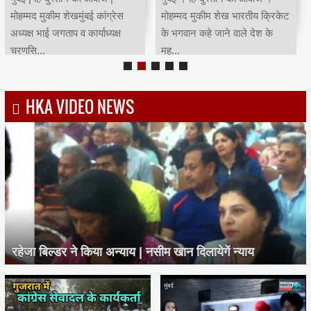
मोहम्मद मुकीम शेखमुंबई कांग्रेस
मोहम्मद मुकीम शेख भारतीय क्रिकेट
अध्यक्ष भाई जगताप व कार्याध्यक्ष
के भगवान कहे जाने वाले देश के
चरणसि...
मह...
HKA VIDEO NEWS
रहेजा बिल्डर ने किया अन्याय | नसीम खान दिलायेगें न्याय