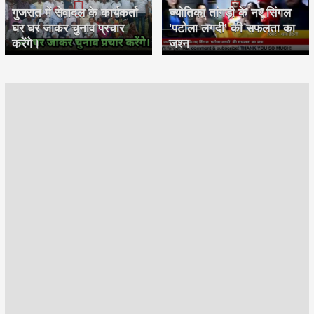
गुजरात में सेवादल के कार्यकर्ता
ज्योतिका तांगड़ी के नए सिंगल
घर घर जाकर चुनाव प्रचार
'पटोला लगदी' की सफलता का
करेंगे।
जश्न