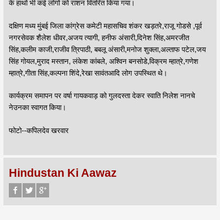
के हाथों भी कई लोगों को राशन वितरित किया गया।
दक्षिण मध्य मुंबई जिला कांग्रेस कमेटी महासचिव शंकर खड़तरे,राजू गोडसे ,पूर्व
नगरसेवक शैलेश धीवर,अजय त्यागी, हनीफ अंसारी,दिनेश सिंह,अमरजीत
सिंह,कलीम काजी,राजीव त्रिपाठी, बबलू अंसारी,मनोज शुक्ला,अल्ताफ पटेल,जय
सिंह गोयल,मुराद मस्तान, लंकेश कांबले, अश्विन बनसोडे,विक्रम म्हात्रे,गणेश
म्हात्रे,गीता सिंह,कल्पना शिंदे,रेखा सावंतआदि लोग उपस्थित थे।
कार्यक्रम समापन पर वर्षा गायकवाड़ को गुलदस्ता देकर स्वाति निलेश नानचे
नेउनका स्वागत किया।
फोटो--कपिलदेव खरवार
Hindustan Ki Aawaz