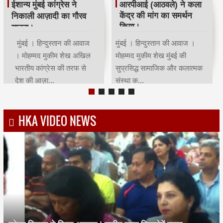
रमजान पर दिया एकता-
श्री सिद्धिविनायक मंदिर
भाईचारे का संदेश:कांग्रेस ने
ट्रस्ट ने सचिन तेंदुलकर का
आयोजित किया रोजा इफ्तार
सम्मान किया।
मुंबई | हिन्दुस्तान की आवाज |
मुंबई । हिन्दुस्तान की आवाज ।
मोहम्मद मुकीम शेखमुंबई कांग्रेस
मोहम्मद मुकीम शेख भारतीय क्रिकेट
अध्यक्ष भाई जगताप व कार्याध्यक्ष
के भगवान कहे जाने वाले देश के
चरणसि...
मह...
HKA VIDEO NEWS