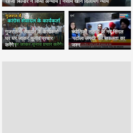
रहेजा बिल्डर ने किया अन्याय | नसीम खान दिलायेगें न्याय
गुजरात में सेवादल के कार्यकर्ता
ज्योतिका तांगड़ी के नए सिंगल
घर घर जाकर चुनाव प्रचार
'पटोला लगदी' की सफलता का
करेंगे।
जश्न