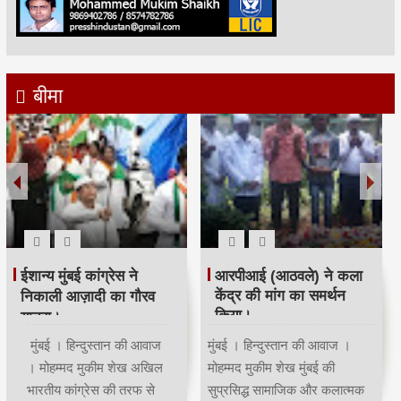
बीमा
रमजान पर दिया एकता-
श्री सिद्धिविनायक मंदिर
भाईचारे का संदेश:कांग्रेस ने
ट्रस्ट ने सचिन तेंदुलकर का
आयोजित किया रोजा इफ्तार
सम्मान किया।
मुंबई | हिन्दुस्तान की आवाज |
मुंबई । हिन्दुस्तान की आवाज ।
मोहम्मद मुकीम शेखमुंबई कांग्रेस
मोहम्मद मुकीम शेख भारतीय क्रिकेट
अध्यक्ष भाई जगताप व कार्याध्यक्ष
के भगवान कहे जाने वाले देश के