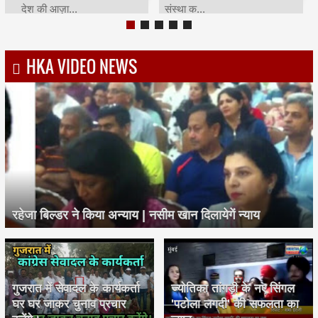
चरणसि...
मह...
HKA VIDEO NEWS
रहेजा बिल्डर ने किया अन्याय | नसीम खान दिलायेगें न्याय
गुजरात में सेवादल के कार्यकर्ता
ज्योतिका तांगड़ी के नए सिंगल
घर घर जाकर चुनाव प्रचार
'पटोला लगदी' की सफलता का