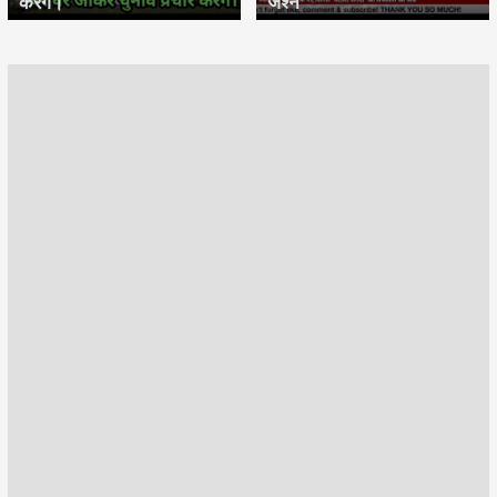
करेंगे।
जश्न