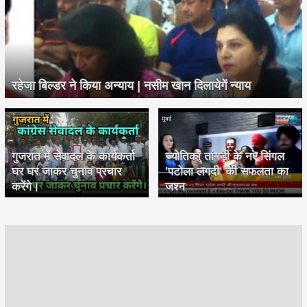
रहेजा बिल्डर ने किया अन्याय | नसीम खान दिलायेगें न्याय
गुजरात में सेवादल के कार्यकर्ता
ज्योतिका तांगड़ी के नए सिंगल
घर घर जाकर चुनाव प्रचार
'पटोला लगदी' की सफलता का
करेंगे।
जश्न