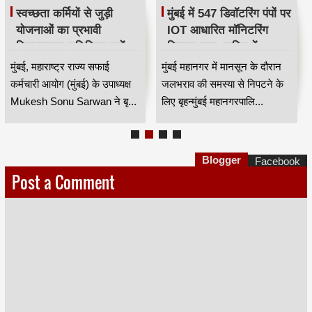
स्वच्छता कर्मियों से जुड़ी
मुंबई में 547 डिवॉटरिंग पंपों पर
योजनाओं का प्रभावी
IOT आधारित मॉनिटरिंग
क्रियान्वयन सुनिश्चित करें —
सिस्टम लागू, बारिश में
महाराष्ट्र राज्य सफाई
जलभराव नियंत्रण होगा
मुंबई, महाराष्ट्र राज्य सफाई
मुंबई महानगर में मानसून के दौरान
कर्मचारी आयोग के उपाध्यक्ष
अधिक प्रभावी
कर्मचारी आयोग (मुंबई) के उपाध्यक्ष
जलभराव की समस्या से निपटने के
मुकेश सोनू सरवान HKA
Mukesh Sonu Sarwan ने बृ...
लिए बृहन्मुंबई महानगरपालि...
Blogger
Facebook
Post a Comment