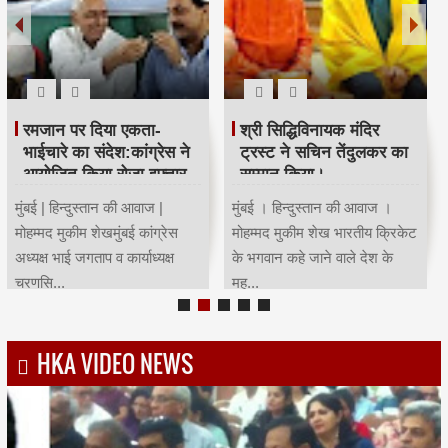
रमजान पर दिया एकता-
श्री सिद्धिविनायक मंदिर
भाईचारे का संदेश:कांग्रेस ने
ट्रस्ट ने सचिन तेंदुलकर का
आयोजित किया रोजा इफ्तार
सम्मान किया।
मुंबई | हिन्दुस्तान की आवाज |
मुंबई । हिन्दुस्तान की आवाज ।
मोहम्मद मुकीम शेखमुंबई कांग्रेस
मोहम्मद मुकीम शेख भारतीय क्रिकेट
अध्यक्ष भाई जगताप व कार्याध्यक्ष
के भगवान कहे जाने वाले देश के
चरणसि...
मह...
HKA VIDEO NEWS