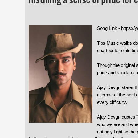
Song Link - https:
Tips Music walks do
chartbuster of its tim
Though the original s
pride and spark patr
Ajay Devgn starer th
glimpse of the best 
every difficulty.
Ajay Devgn quotes "I
who we are and where
not only fighting th