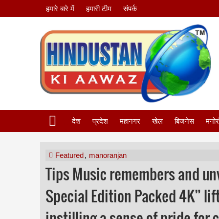
हमारे बारे में
हमारी टीम
संपर्क
देश
प्रदेश
महानगर
खेल
बिजनेस
मनोर
Featured
,
manoranjan
Tips Music remembers and unv
Special Edition Packed 4K” li
instilling a sense of pride for 