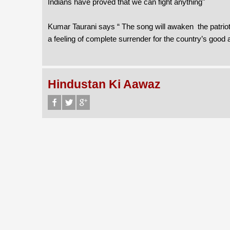
Indians have proved that we can fight anything"
Kumar Taurani says “ The song will awaken the patriot in
a feeling of complete surrender for the country’s good a
Hindustan Ki Aawaz