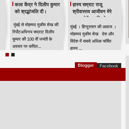
मजिंदर खरवार ने संगठन
खरवार सोसायटी का स्नेह
क
को मजबूत बनाने की अपील
सम्मेलन सम्पन्न।
न।
की।
नई दिल्ली । हिन्दुस्तान की
।
नई दिल्ली से मुंबई के वरिष्ठ
आवाज़ । विशेष
पत्रकार कपिलदेव खरवार की
संवाददाता खरवार वेल्फेयर
ा
रिपोर्ट।खरवार वेल्फेयर
सोसायटी(रजि) की तरफ से नई
सोसायटी(रजि) की तरफ से ...
दिल्...
Blogger
Facebook