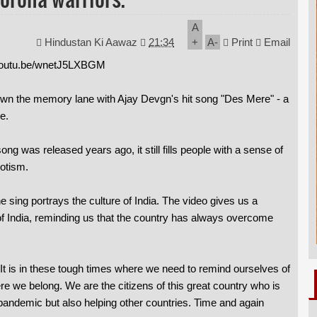
A
Hindustan Ki Aawaz
21:34
+
A
-
Print
Email
//youtu.be/wnetJ5LXBGM
wn the memory lane with Ajay Devgn's hit song "Des Mere" - a
e.
ong was released years ago, it still fills people with a sense of
iotism.
e sing portrays the culture of India. The video gives us a
of India, reminding us that the country has always overcome
t is in these tough times where we need to remind ourselves of
 we belong. We are the citizens of this great country who is
e pandemic but also helping other countries. Time and again