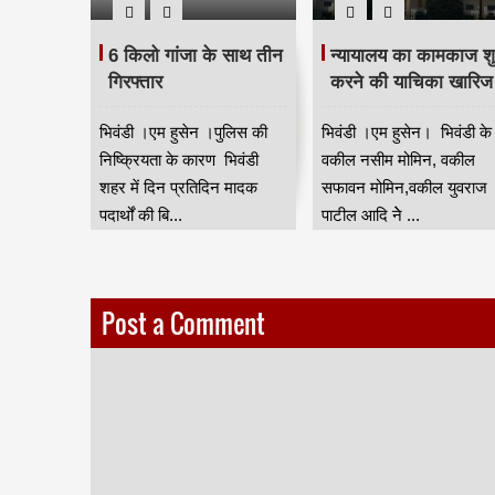
ेतु रक्षा
6 किलो गांजा के साथ तीन
न्यायालय का कामकाज शु
ति में
गिरफ्तार
करने की याचिका खारिज
ील ने
भिवंडी ।एम हुसेन ।पुलिस की
भिवंडी ।एम हुसेन। भिवंडी के
निकों के
निष्क्रियता के कारण भिवंडी
वकील नसीम मोमिन, वकील
ने वाले 10
शहर में दिन प्रतिदिन मादक
सफावन मोमिन,वकील युवराज
सांसद
पदार्थों की बि...
पाटील आदि नेे ...
.
Post a Comment