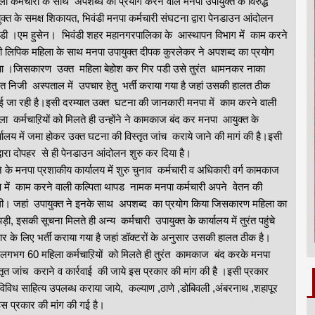
ला कर्मचारी के साथ अपशब्ध का प्रयोग करने वाले मनपा उपायुक्त के विरुद्ध
क्त के समक्ष शिकायत, भिवंडी मनपा कर्मचारी संघटना द्वारा पेनडाउन आंदोलन
ंडी ।एम हुसेन। भिवंडी शहर महानगरपालिका के आस्थापन विभाग में काम करने
ी लिपिक महिला के साथ मनपा उपायुक्त दीपक कुरलेकर ने अपशब्द का प्रयोग
ा ।जिसकारण उक्त महिला बेहोश कर गिर पडी उसे तुरंत धामनकर नाका
ित निजी अस्पताल में उपचार हेतु भर्ती कराया गया है जहां उसकी हालत ठीक
ई जा रही है।इसी दरम्यात उक्त घटना की जानकारी मनपा में काम करने वाली
ला कर्मचाऱियों को मिलते ही उन्होंने ने कामकाज बंद कर मनपा आयुक्त के
्यालय में जमा होकर उक्त घटना की विस्तृत जांच कराये जाने की मागं की है।इसी
्वारा दोपहर से ही पेनडाउन आंदोलन शुरु कर दिया है।
ा प्रशाकीय कार्यालय में शुरु चुनाव कर्मचारी व अधिकारी वर्ग कामकाज
ूप में काम करने वाली कल्पिता थापड नामक मनपा कर्मचारी अपने वेतन की
 थी। जहां उपायुक्त ने इनके साथ अपशब्द का प्रयोग किया जिसकारण महिला का
़ी, इसकी सूचना मिलते ही अन्य कर्मचारी उपायुक्त के कार्यालय में तुरंत पहुंचे
के लिए भर्ती कराया गया है जहां डॉक्टरों के अनुसार उसकी हालत ठीक है।
लगभग 60 महिला कर्मचाऱियों को मिलते ही तुरंत कामकाज बंद करके मनपा
ृत जांच कराने व कार्रवाई की जाये इस प्रकार की मांग की है ।इसी प्रकार
िविध साहित्य उपलब्ध कराया जाये, कल्याण ,ठाणे ,डोबिवली ,अंबरनाथ ,शहापूर
 इस प्रकार की मांग की गई है।