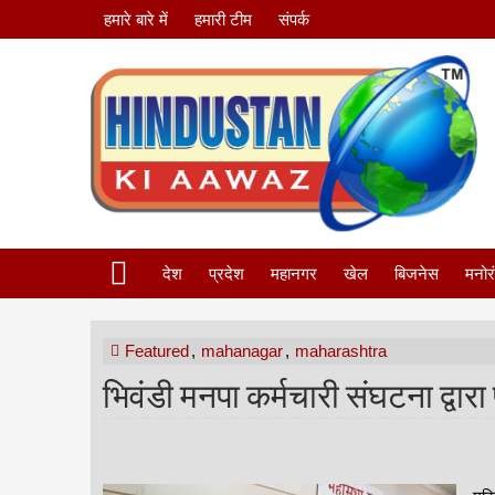
हमारे बारे में
हमारी टीम
संपर्क
देश
प्रदेश
महानगर
खेल
बिजनेस
मनोर
Featured
,
mahanagar
,
maharashtra
भिवंडी मनपा कर्मचारी संघटना द्वा