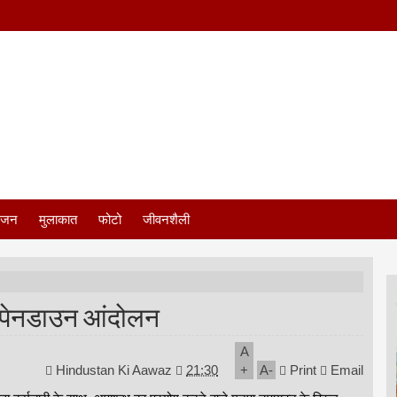
ंजन
मुलाकात
फोटो
जीवनशैली
रा पेनडाउन आंदोलन
A
Hindustan Ki Aawaz
21:30
+
A
-
Print
Email