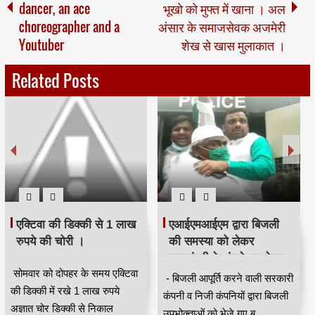
dancer, an ace
भूखो को मुफ्त में खाना । अल
choreographer and a
अंसार के समाजसेवक अजमेरी
Youtuber
शेख से खास मुलाकात ।
Related Posts
एक्टिवा की डिक्की से 1 लाख
एआईएमआईएम द्वारा बिजली
रुपये की चोरी ।
की समस्या को लेकर
मुख्यमंत्री के बंगले का घेराव
सोमवार को दोपहर के समय एक्टिवा
करने के लिए एकत्रित होने
- बिजली आपूर्ति करने वाली सरकारी
की डिक्की में रखे 1 लाख रुपये
वालों को पुलिस ने लिया
कंपनी व निजी कंपनियों द्वारा बिजली
अज्ञात चोर डिक्की से निकाल
हिरासत में ।
उपभोक्ताओं को भेजे गए ब...