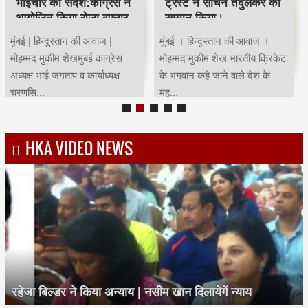
भाईचारे का संदेश:कांग्रेस ने
ट्रस्ट ने सचिन तेंदुलकर का
आयोजित किया रोजा इफ्तार
सम्मान किया।
मुंबई | हिन्दुस्तान की आवाज |
मुंबई । हिन्दुस्तान की आवाज ।
मोहम्मद मुकीम शेखमुंबई कांग्रेस
मोहम्मद मुकीम शेख भारतीय क्रिकेट
अध्यक्ष भाई जगताप व कार्याध्यक्ष
के भगवान कहे जाने वाले देश के
चरणसि...
मह...
HKA VIDEO NEWS
रहेजा बिल्डर ने किया अन्याय | नसीम खान दिलायेगें न्याय