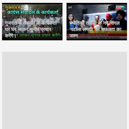
गुजरात में सेवादल के कार्यकर्ता
ज्योतिका तांगड़ी के नए सिंगल
घर घर जाकर चुनाव प्रचार
'पटोला लगदी' की सफलता का
करेंगे।
जश्न