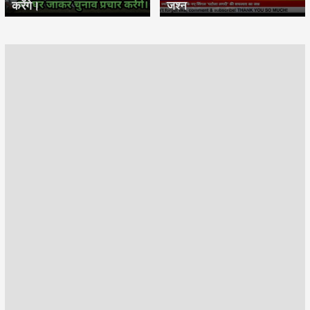
करेंगे।
जश्न