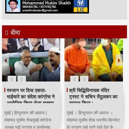
बीमा
महाराष्ट्र कांग्रेस कार्याध्यक्ष व
Child Dream
पूर्व मंत्री चंद्रकांत हंडोरे का
सम्मान।
Invest 3 lacs One Time &
Get 13 Lacs Fund for your
मुंबई । हिन्दुस्तान की आवाज ।
Child Education, Gradution
मोहम्मद मुकीम शेख मुंबई कांग्रेस
& Marriage...
साउथ तमिल सेल कार्याध्यक्ष...