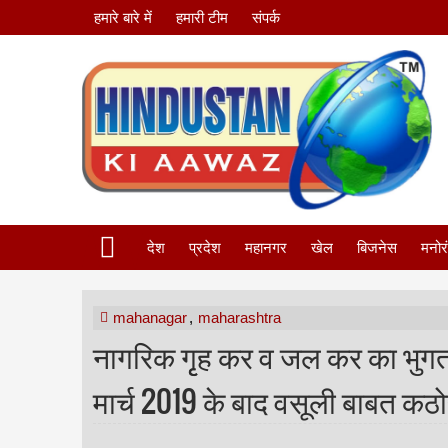
हमारे बारे में
हमारी टीम
संपर्क
देश
प्रदेश
महानगर
खेल
बिजनेस
मनोर
mahanagar
,
maharashtra
नागरिक गृृह कर व जल कर का भुगत
मार्च 2019 के बाद वसूली बाबत कठ