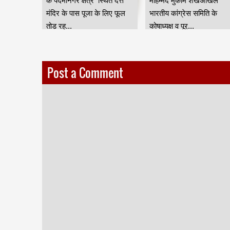
यत मिलने के
के पदमानगर क्षेत्र स्थित दत्त
मोहम्मद मुकीम शेखअखिल
ा
मंदिर के पास पूजा के लिए फूल
भारतीय कांग्रेस समिति के
य...
तोड़ रह...
कोषाध्यक्ष व पूर्...
Post a Comment