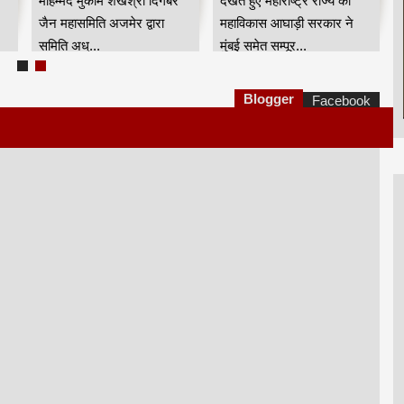
मोहम्मद मुकीम शेखश्री दिगंबर
देखते हुए महाराष्ट्र राज्य की
जैन महासमिति अजमेर द्वारा
महाविकास आघाड़ी सरकार ने
समिति अध्...
मुंबई समेत सम्पूर...
Blogger
Facebook