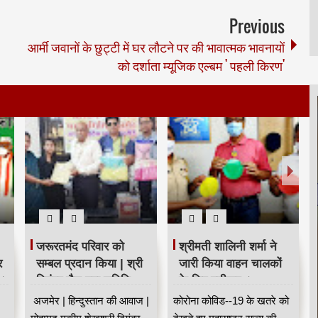
Previous
आर्मी जवानों के छुट्टी में घर लौटने पर की भावात्मक भावनायों
को दर्शाता म्यूजिक एल्बम ' पहली किरण'
जरूरतमंद परिवार को
श्रीमती शालिनी शर्मा ने
र
सम्बल प्रदान किया | श्री
जारी किया वाहन चालकों
 ।
दिगंबर जैन महा समिति
के लिए स्टीकर ।
अजमेर द्वारा किए जा रहे है
अजमेर | हिन्दुस्तान की आवाज |
कोरोना कोविड--19 के खतरे को
सामाजिक सरोकार के कार्य