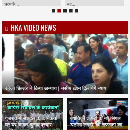
चरणसि...
मह...
HKA VIDEO NEWS
रहेजा बिल्डर ने किया अन्याय | नसीम खान दिलायेगें न्याय
गुजरात में सेवादल के कार्यकर्ता
ज्योतिका तांगड़ी के नए सिंगल
घर घर जाकर चुनाव प्रचार
'पटोला लगदी' की सफलता का