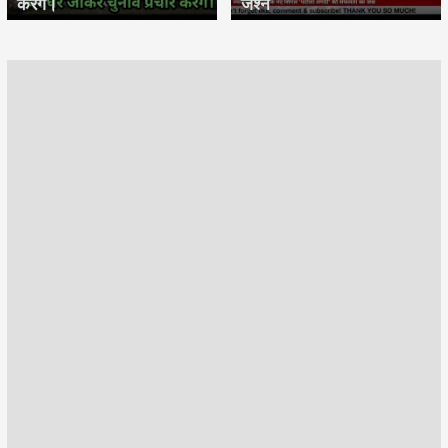
करेंगे।
जश्न