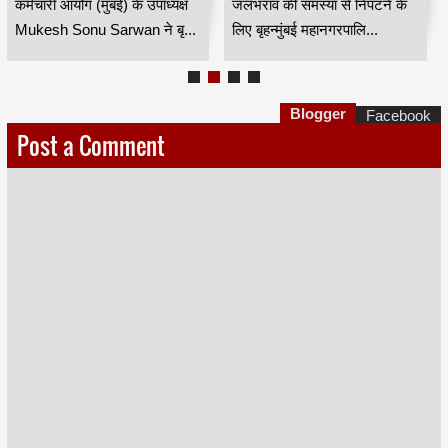
कर्मचारी आयोग (मुंबई) के उपाध्यक्ष
जलभराव की समस्या से निपटने के
मुकेश सोनू सरवान HKA
Mukesh Sonu Sarwan ने बृ...
लिए बृहन्मुंबई महानगरपालि...
Blogger
Facebook
Post a Comment