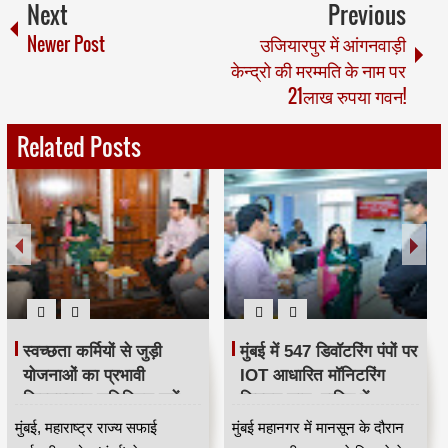
Next
Previous
Newer Post
उजियारपुर में आंगनवाड़ी
केन्द्रो की मरम्मति के नाम पर
21लाख रुपया गवन!
Related Posts
स्वच्छता कर्मियों से जुड़ी
मुंबई में 547 डिवॉटरिंग पंपों पर
योजनाओं का प्रभावी
IOT आधारित मॉनिटरिंग
क्रियान्वयन सुनिश्चित करें —
सिस्टम लागू, बारिश में
महाराष्ट्र राज्य सफाई
जलभराव नियंत्रण होगा
मुंबई, महाराष्ट्र राज्य सफाई
मुंबई महानगर में मानसून के दौरान
कर्मचारी आयोग के उपाध्यक्ष
अधिक प्रभावी