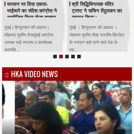
रमजान पर दिया एकता-
श्री सिद्धिविनायक मंदिर
भाईचारे का संदेश:कांग्रेस ने
ट्रस्ट ने सचिन तेंदुलकर का
आयोजित किया रोजा इफ्तार
सम्मान किया।
मुंबई | हिन्दुस्तान की आवाज |
मुंबई । हिन्दुस्तान की आवाज ।
मोहम्मद मुकीम शेखमुंबई कांग्रेस
मोहम्मद मुकीम शेख भारतीय क्रिकेट
अध्यक्ष भाई जगताप व कार्याध्यक्ष
के भगवान कहे जाने वाले देश के
चरणसि...
मह...
HKA VIDEO NEWS