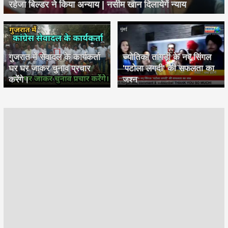
रहेजा बिल्डर ने किया अन्याय | नसीम खान दिलायेगें न्याय
गुजरात में सेवादल के कार्यकर्ता
ज्योतिका तांगड़ी के नए सिंगल
घर घर जाकर चुनाव प्रचार
'पटोला लगदी' की सफलता का
करेंगे।
जश्न