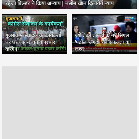
रहेजा बिल्डर ने किया अन्याय | नसीम खान दिलायेगें न्याय
गुजरात में सेवादल के कार्यकर्ता
ज्योतिका तांगड़ी के नए सिंगल
घर घर जाकर चुनाव प्रचार
'पटोला लगदी' की सफलता का
करेंगे।
जश्न