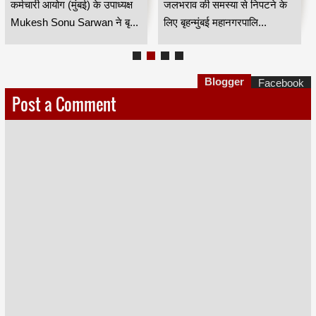
कर्मचारी आयोग के उपाध्यक्ष
अधिक प्रभावी
कर्मचारी आयोग (मुंबई) के उपाध्यक्ष
जलभराव की समस्या से निपटने के
मुकेश सोनू सरवान HKA
Mukesh Sonu Sarwan ने बृ...
लिए बृहन्मुंबई महानगरपालि...
Blogger
Facebook
Post a Comment