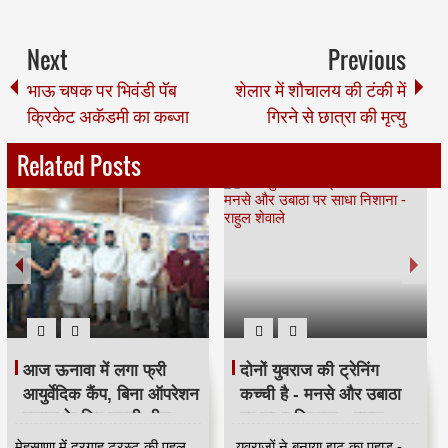
Next
Previous
भाऊ चषक पर भिवंडी पॅब
शेलार में शौचालय की टंकी में
क्रिकेट अकॅडमी का कब्जा
गिरने से छात्रा की मृत्यु
Related Posts
आज ऊनावा में लगा फ्री
दोनों युवराज की ट्रेनिंग
आयुर्वेदिक कैंप, बिना ऑपरेशन
कच्ची है - मनसे और उबाठा
इलाज के लिए उमड़ी भीड़
पर साधा निशाना - राहुल
HKA
शेवाले
मेहसाणा में दरगाह ट्रस्ट की पहल,
युवराजों ने बनाया झूट का पहाड़ -