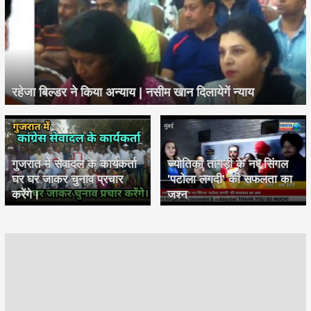
रहेजा बिल्डर ने किया अन्याय | नसीम खान दिलायेगें न्याय
गुजरात में सेवादल के कार्यकर्ता
ज्योतिका तांगड़ी के नए सिंगल
घर घर जाकर चुनाव प्रचार
'पटोला लगदी' की सफलता का
करेंगे।
जश्न