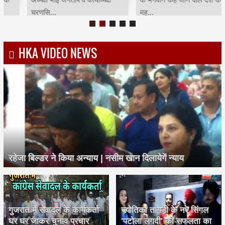
चरणसि...
मह...
HKA VIDEO NEWS
रहेजा बिल्डर ने किया अन्याय | नसीम खान दिलायेगें न्याय
गुजरात में सेवादल के कार्यकर्ता
ज्योतिका तांगड़ी के नए सिंगल
घर घर जाकर चुनाव प्रचार
'पटोला लगदी' की सफलता का