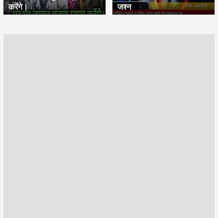
करेंगे।
जश्न