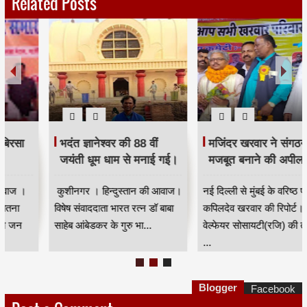
Related Posts
भदंत ज्ञानेश्वर की 88 वीं
मजिंदर खरवार ने संगठन को
जयंती धूम धाम से मनाई गई।
मजबूत बनाने की अपील की।
कुशीनगर । हिन्दुस्तान की आवाज।
नई दिल्ली से मुंबई के वरिष्ठ पत्रकार
विषेष संवाददाता भारत रत्न डॉ बाबा
कपिलदेव खरवार की रिपोर्ट।खरवार
साहेब आंबेडकर के गुरु भा...
वेल्फेयर सोसायटी(रजि) की तरफ से
...
Blogger
Facebook