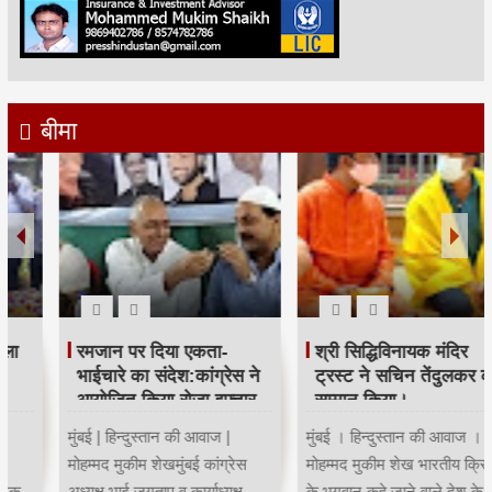
बीमा
रमजान पर दिया एकता-
श्री सिद्धिविनायक मंदिर
भाईचारे का संदेश:कांग्रेस ने
ट्रस्ट ने सचिन तेंदुलकर का
आयोजित किया रोजा इफ्तार
सम्मान किया।
मुंबई | हिन्दुस्तान की आवाज |
मुंबई । हिन्दुस्तान की आवाज ।
मोहम्मद मुकीम शेखमुंबई कांग्रेस
मोहम्मद मुकीम शेख भारतीय क्रिकेट
अध्यक्ष भाई जगताप व कार्याध्यक्ष
के भगवान कहे जाने वाले देश के