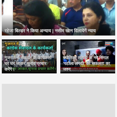
रहेजा बिल्डर ने किया अन्याय | नसीम खान दिलायेगें न्याय
गुजरात में सेवादल के कार्यकर्ता
ज्योतिका तांगड़ी के नए सिंगल
घर घर जाकर चुनाव प्रचार
'पटोला लगदी' की सफलता का
करेंगे।
जश्न