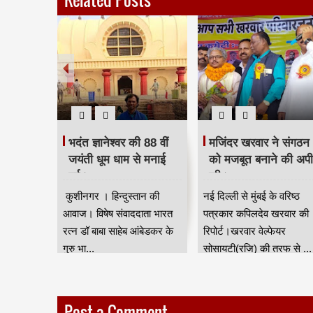
 दिया
भदंत ज्ञानेश्वर की 88 वीं
मजिंदर खरवार ने संगठन
रद्धांजलि।
जयंती धूम धाम से मनाई
को मजबूत बनाने की अप
गई।
की।
ान की आवाज
कुशीनगर । हिन्दुस्तान की
नई दिल्ली से मुंबई के वरिष्ठ
जन जाति
आवाज। विषेष संवाददाता भारत
पत्रकार कपिलदेव खरवार की
ुर) की तरफ
रत्न डॉ बाबा साहेब आंबेडकर के
रिपोर्ट।खरवार वेल्फेयर
गुरु भा...
सोसायटी(रजि) की तरफ से ...
Post a Comment