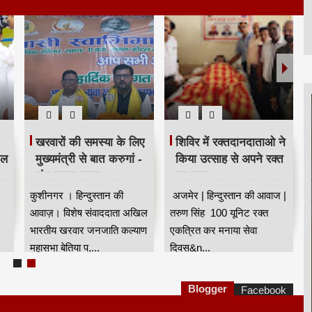
खरवारों की समस्या के लिए
शिविर में रक्तदानदाताओ ने
ील
मुख्यमंत्री से बात करुगां -
किया उत्साह से अपने रक्त
शंभू कुमार सुमन
का दान
कुशीनगर । हिन्दुस्तान की
अजमेर | हिन्दुस्तान की आवाज |
आवाज़। विशेष संवाददाता अखिल
तरुण सिंह 100 यूनिट रक्त
भारतीय खरवार जनजाति कल्याण
एकत्रित कर मनाया सेवा
महासभा बेतिया प,...
दिवस&n...
Blogger
Facebook