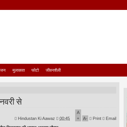
ंजन
मुलाकात
फोटो
जीवनशैली
जनवरी से
A
Hindustan Ki Aawaz
00:45
+
A
-
Print
Email