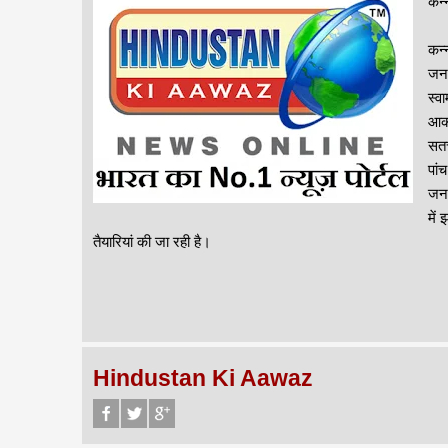
कन्
कन्
जनव
स्व
आकर
सतच
पां
जनव
में
तैयारियां की जा रही है।
Hindustan Ki Aawaz