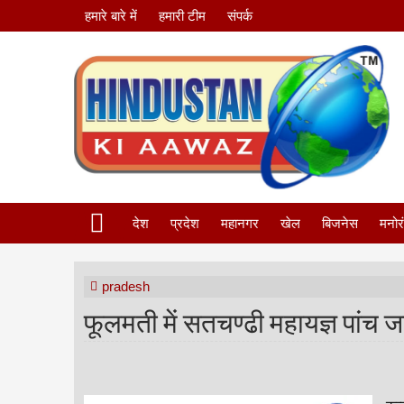
हमारे बारे में
हमारी टीम
संपर्क
देश
प्रदेश
महानगर
खेल
बिजनेस
मनोर
pradesh
फूलमती में सतचण्ढी महायज्ञ पांच 