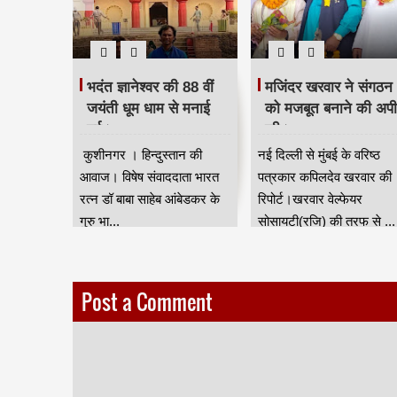
 दिया
भदंत ज्ञानेश्वर की 88 वीं
मजिंदर खरवार ने संगठन
रद्धांजलि।
जयंती धूम धाम से मनाई
को मजबूत बनाने की अप
गई।
की।
ान की आवाज
कुशीनगर । हिन्दुस्तान की
नई दिल्ली से मुंबई के वरिष्ठ
जन जाति
आवाज। विषेष संवाददाता भारत
पत्रकार कपिलदेव खरवार की
ुर) की तरफ
रत्न डॉ बाबा साहेब आंबेडकर के
रिपोर्ट।खरवार वेल्फेयर
गुरु भा...
सोसायटी(रजि) की तरफ से ...
Post a Comment