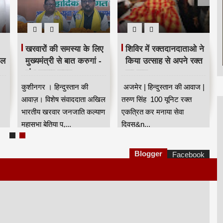
खरवारों की समस्या के लिए
शिविर में रक्तदानदाताओ ने
ील
मुख्यमंत्री से बात करुगां -
किया उत्साह से अपने रक्त
शंभू कुमार सुमन
का दान
कुशीनगर । हिन्दुस्तान की
अजमेर | हिन्दुस्तान की आवाज |
आवाज़। विशेष संवाददाता अखिल
तरुण सिंह 100 यूनिट रक्त
भारतीय खरवार जनजाति कल्याण
एकत्रित कर मनाया सेवा
महासभा बेतिया प,...
दिवस&n...
Blogger
Facebook