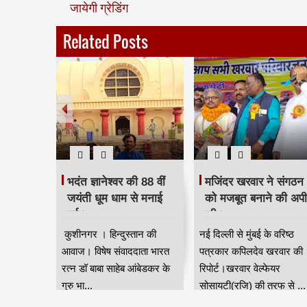
जायेगी ग्रेडिंग
Related Posts
 दिया
भदंत ज्ञानेश्वर की 88 वीं
मजिंदर खरवार ने संगठन
रद्धांजलि।
जयंती धूम धाम से मनाई
को मजबूत बनाने की अप
गई।
की।
ान की आवाज
कुशीनगर । हिन्दुस्तान की
नई दिल्ली से मुंबई के वरिष्ठ
जन जाति
आवाज। विषेष संवाददाता भारत
पत्रकार कपिलदेव खरवार की
ुर) की तरफ
रत्न डॉ बाबा साहेब आंबेडकर के
रिपोर्ट।खरवार वेल्फेयर
गुरु भा...
सोसायटी(रजि) की तरफ से ...