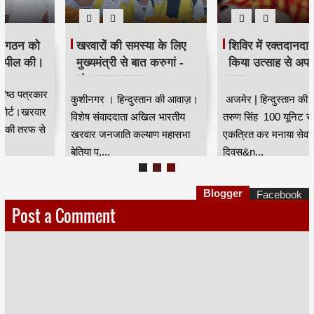
खरवारों की समस्या के लिए
शिविर में रक्तदानदाताओ ने
मुख्यमंत्री से बात करुगां -
किया उत्साह से अपने रक्त का
शंभू कुमार सुमन
दान
कुशीनगर । हिन्दुस्तान की आवाज़।
अजमेर | हिन्दुस्तान की आवाज |
विशेष संवाददाता अखिल भारतीय
तरुण सिंह 100 यूनिट रक्त
खरवार जनजाति कल्याण महासभा
एकत्रित कर मनाया सेवा
बेतिया प,...
दिवस&n...
Blogger
Facebook
Post a Comment