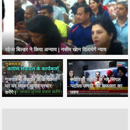
रहेजा बिल्डर ने किया अन्याय | नसीम खान दिलायेगें न्याय
गुजरात में सेवादल के कार्यकर्ता
ज्योतिका तांगड़ी के नए सिंगल
घर घर जाकर चुनाव प्रचार
'पटोला लगदी' की सफलता का
करेंगे।
जश्न