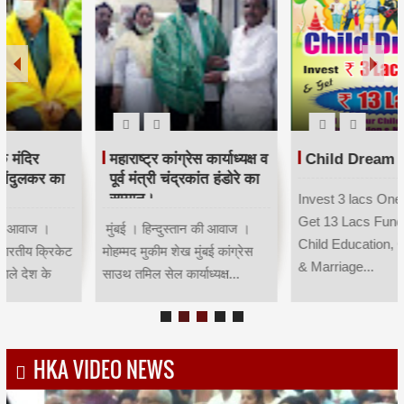
महाराष्ट्र कांग्रेस कार्याध्यक्ष व
Child Dream
पूर्व मंत्री चंद्रकांत हंडोरे का
सम्मान।
Invest 3 lacs One Time &
Get 13 Lacs Fund for your
मुंबई । हिन्दुस्तान की आवाज ।
Child Education, Gradution
मोहम्मद मुकीम शेख मुंबई कांग्रेस
& Marriage...
साउथ तमिल सेल कार्याध्यक्ष...
HKA VIDEO NEWS