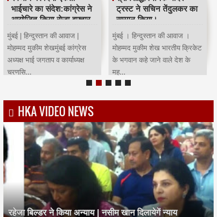
भाईचारे का संदेश:कांग्रेस ने
ट्रस्ट ने सचिन तेंदुलकर का
आयोजित किया रोजा इफ्तार
सम्मान किया।
मुंबई | हिन्दुस्तान की आवाज |
मुंबई । हिन्दुस्तान की आवाज ।
मोहम्मद मुकीम शेखमुंबई कांग्रेस
मोहम्मद मुकीम शेख भारतीय क्रिकेट
अध्यक्ष भाई जगताप व कार्याध्यक्ष
के भगवान कहे जाने वाले देश के
चरणसि...
मह...
HKA VIDEO NEWS
रहेजा बिल्डर ने किया अन्याय | नसीम खान दिलायेगें न्याय