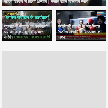
रहेजा बिल्डर ने किया अन्याय | नसीम खान दिलायेगें न्याय
गुजरात में सेवादल के कार्यकर्ता
ज्योतिका तांगड़ी के नए सिंगल
घर घर जाकर चुनाव प्रचार
'पटोला लगदी' की सफलता का
करेंगे।
जश्न