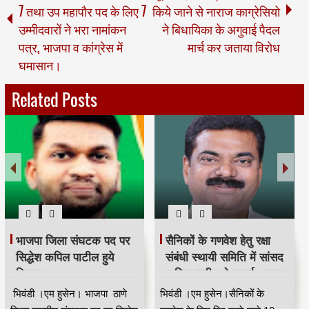
7 तथा उप महापौर पद के लिए 7
किये जाने से नाराज काग्रेसियो
उम्मीदवारों ने भरा नामांकन
ने बिधायिका के अगुवाई पैदल
पत्र, भाजपा व कांग्रेस में
मार्च कर जताया विरोध
घमासान।
Related Posts
भाजपा जिला संघटक पद पर
सैनिकों के गणवेश हेतु रक्षा
सिद्धेश कपिल पाटील हुये
संबंधी स्थायी समिति में सांसद
नियुक्त
कपिल पाटील ने उठाई आवाज
भिवंडी ।एम हुसेन। भाजपा ठाणे
भिवंडी ।एम हुसेन।सैनिकों के