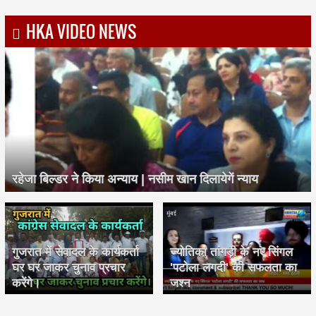
HKA VIDEO NEWS
रहेजा बिल्डर ने किया अन्याय | नसीम खान दिलायेगें न्याय
गुजरात में सेवादल के कार्यकर्ता
ज्योतिका तांगड़ी के नए सिंगल
घर घर जाकर चुनाव प्रचार
'पटोला लगदी' की सफलता का
करेंगे।
जश्न