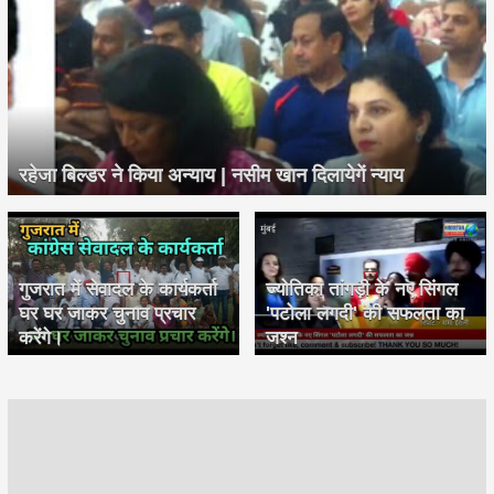
रहेजा बिल्डर ने किया अन्याय | नसीम खान दिलायेगें न्याय
गुजरात में सेवादल के कार्यकर्ता
ज्योतिका तांगड़ी के नए सिंगल
घर घर जाकर चुनाव प्रचार
'पटोला लगदी' की सफलता का
करेंगे।
जश्न