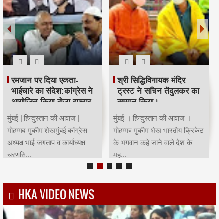
रमजान पर दिया एकता-
श्री सिद्धिविनायक मंदिर
भाईचारे का संदेश:कांग्रेस ने
ट्रस्ट ने सचिन तेंदुलकर का
आयोजित किया रोजा इफ्तार
सम्मान किया।
मुंबई | हिन्दुस्तान की आवाज |
मुंबई । हिन्दुस्तान की आवाज ।
मोहम्मद मुकीम शेखमुंबई कांग्रेस
मोहम्मद मुकीम शेख भारतीय क्रिकेट
अध्यक्ष भाई जगताप व कार्याध्यक्ष
के भगवान कहे जाने वाले देश के
चरणसि...
मह...
HKA VIDEO NEWS