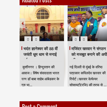
 दिया
भदंत ज्ञानेश्वर की 88 वीं
मजिंदर खरवार ने संगठन
रद्धांजलि।
जयंती धूम धाम से मनाई
को मजबूत बनाने की अप
गई।
की।
ान की आवाज
कुशीनगर । हिन्दुस्तान की
नई दिल्ली से मुंबई के वरिष्ठ
जन जाति
आवाज। विषेष संवाददाता भारत
पत्रकार कपिलदेव खरवार की
ुर) की तरफ
रत्न डॉ बाबा साहेब आंबेडकर के
रिपोर्ट।खरवार वेल्फेयर
गुरु भा...
सोसायटी(रजि) की तरफ से ...
Post a Comment