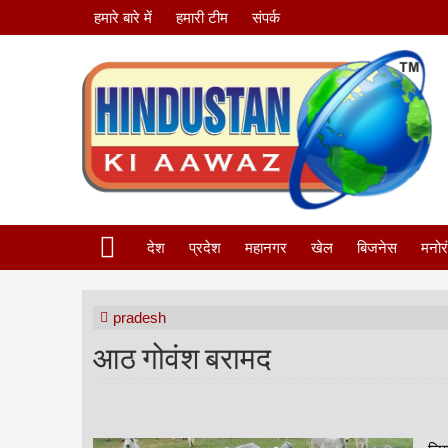
हमारे बारे में
हमारी टीम
संपर्क
देश
प्रदेश
महानगर
खेल
बिजनेस
मनोर
pradesh
आठ गोवंश बरामद