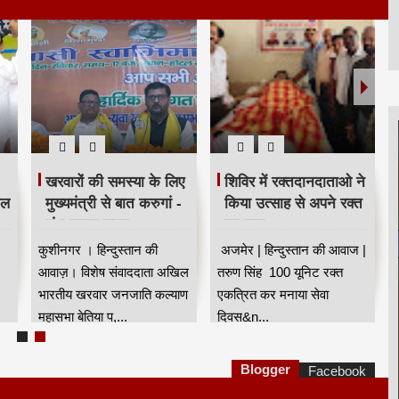
खरवारों की समस्या के लिए
शिविर में रक्तदानदाताओ ने
ील
मुख्यमंत्री से बात करुगां -
किया उत्साह से अपने रक्त
शंभू कुमार सुमन
का दान
कुशीनगर । हिन्दुस्तान की
अजमेर | हिन्दुस्तान की आवाज |
आवाज़। विशेष संवाददाता अखिल
तरुण सिंह 100 यूनिट रक्त
भारतीय खरवार जनजाति कल्याण
एकत्रित कर मनाया सेवा
महासभा बेतिया प,...
दिवस&n...
Blogger
Facebook