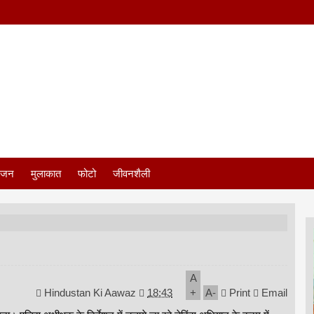
ंजन
मुलाकात
फोटो
जीवनशैली
A
Hindustan Ki Aawaz
18:43
+
A
-
Print
Email