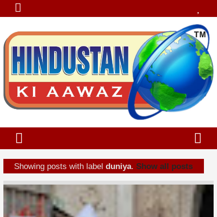
Showing posts with label
duniya
.
Show all posts