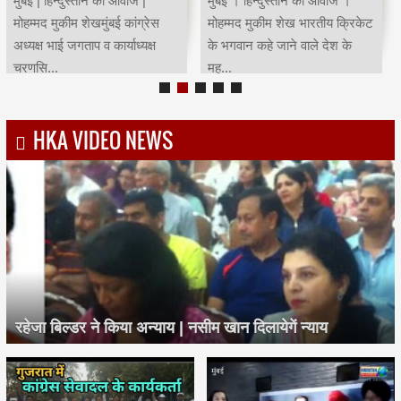
मुंबई | हिन्दुस्तान की आवाज |
मुंबई । हिन्दुस्तान की आवाज ।
मोहम्मद मुकीम शेखमुंबई कांग्रेस
मोहम्मद मुकीम शेख भारतीय क्रिकेट
अध्यक्ष भाई जगताप व कार्याध्यक्ष
के भगवान कहे जाने वाले देश के
चरणसि...
मह...
HKA VIDEO NEWS
रहेजा बिल्डर ने किया अन्याय | नसीम खान दिलायेगें न्याय