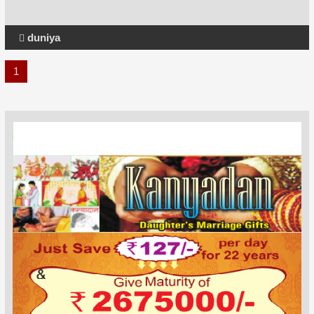
duniya
1