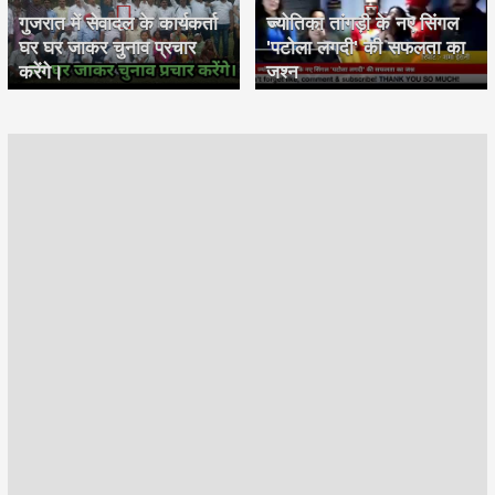
गुजरात में सेवादल के कार्यकर्ता
ज्योतिका तांगड़ी के नए सिंगल
घर घर जाकर चुनाव प्रचार
'पटोला लगदी' की सफलता का
करेंगे।
जश्न