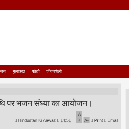
ंजन
मुलाकात
फोटो
जीवनशैली
्यतिथि पर भजन संध्या का आयोजन।
A
Hindustan Ki Aawaz
14:51
+
A
-
Print
Email