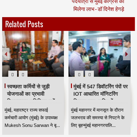
पदयात्रा से मुंबई कांग्रेस को
मिलेगा लाभ - डॉ दिनेश हेगड़े
Related Posts
स्वच्छता कर्मियों से जुड़ी
मुंबई में 547 डिवॉटरिंग पंपों पर
योजनाओं का प्रभावी
IOT आधारित मॉनिटरिंग
क्रियान्वयन सुनिश्चित करें —
सिस्टम लागू, बारिश में
महाराष्ट्र राज्य सफाई
जलभराव नियंत्रण होगा
मुंबई, महाराष्ट्र राज्य सफाई
मुंबई महानगर में मानसून के दौरान
कर्मचारी आयोग के उपाध्यक्ष
अधिक प्रभावी
कर्मचारी आयोग (मुंबई) के उपाध्यक्ष
जलभराव की समस्या से निपटने के
मुकेश सोनू सरवान HKA
Mukesh Sonu Sarwan ने बृ...
लिए बृहन्मुंबई महानगरपालि...