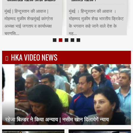
आयोजित किया रोजा इफ्तार
सम्मान किया।
मुंबई | हिन्दुस्तान की आवाज |
मुंबई । हिन्दुस्तान की आवाज ।
मोहम्मद मुकीम शेखमुंबई कांग्रेस
मोहम्मद मुकीम शेख भारतीय क्रिकेट
अध्यक्ष भाई जगताप व कार्याध्यक्ष
के भगवान कहे जाने वाले देश के
चरणसि...
मह...
HKA VIDEO NEWS
रहेजा बिल्डर ने किया अन्याय | नसीम खान दिलायेगें न्याय