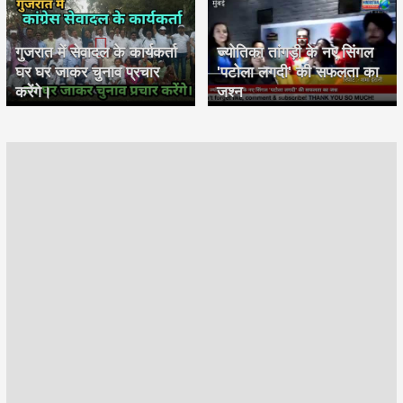
गुजरात में सेवादल के कार्यकर्ता
ज्योतिका तांगड़ी के नए सिंगल
घर घर जाकर चुनाव प्रचार
'पटोला लगदी' की सफलता का
करेंगे।
जश्न