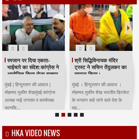
रमजान पर दिया एकता-
श्री सिद्धिविनायक मंदिर
भाईचारे का संदेश:कांग्रेस ने
ट्रस्ट ने सचिन तेंदुलकर का
आयोजित किया रोजा इफ्तार
सम्मान किया।
मुंबई | हिन्दुस्तान की आवाज |
मुंबई । हिन्दुस्तान की आवाज ।
मोहम्मद मुकीम शेखमुंबई कांग्रेस
मोहम्मद मुकीम शेख भारतीय क्रिकेट
अध्यक्ष भाई जगताप व कार्याध्यक्ष
के भगवान कहे जाने वाले देश के
चरणसि...
मह...
HKA VIDEO NEWS