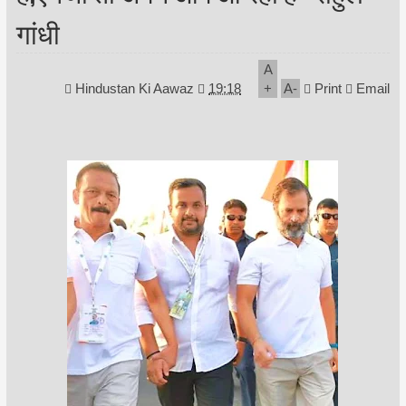
गांधी
A
Hindustan Ki Aawaz
19:18
+
A
-
Print
Email