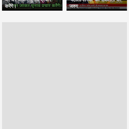
करेंगे।
जश्न