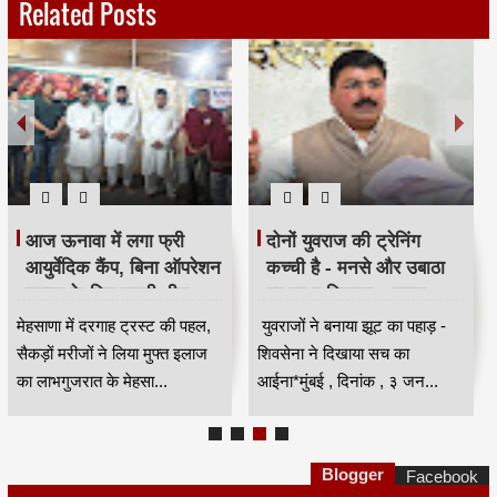
Related Posts
आज ऊनावा में लगा फ्री
दोनों युवराज की ट्रेनिंग
आयुर्वेदिक कैंप, बिना ऑपरेशन
कच्ची है - मनसे और उबाठा
इलाज के लिए उमड़ी भीड़
पर साधा निशाना - राहुल
HKA
शेवाले
मेहसाणा में दरगाह ट्रस्ट की पहल,
युवराजों ने बनाया झूट का पहाड़ -
सैकड़ों मरीजों ने लिया मुफ्त इलाज
शिवसेना ने दिखाया सच का
का लाभगुजरात के मेहसा...
आईना*मुंबई , दिनांक , ३ जन...
Blogger
Facebook