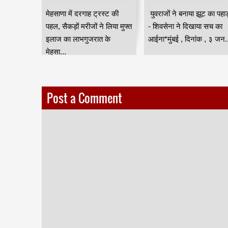
 नियंत्रण
उमड़ी भीड़ HKA
शेवाले
सून के
मेहसाणा में दरगाह ट्रस्ट की
युवराजों ने बनाया झूट का पहा
वी
स्या से
पहल, सैकड़ों मरीजों ने लिया मुफ्त
- शिवसेना ने दिखाया सच का
ंबई
इलाज का लाभगुजरात के
आईना*मुंबई , दिनांक , ३ जन..
मेहसा...
Post a Comment