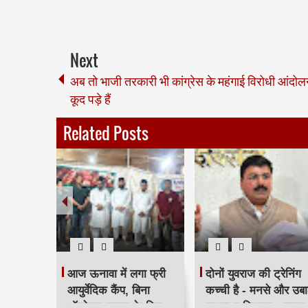
Next
अब तो भाजी तरकारी भी कांग्रेस के महंगाई विरोधी आंदोलन
कूद पड़े हैं
Related Posts
टरिंग पंपों
आज ऊनावा में लगा फ्री
दोनों युवराज की ट्रेनिंग
त
आयुर्वेदिक कैंप, बिना
कच्ची है - मनसे और उबा
 लागू,
ऑपरेशन इलाज के लिए
पर साधा निशाना - राहुल