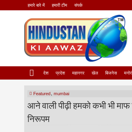
हमारे बारे में
हमारी टीम
संपर्क
देश
प्रदेश
महानगर
खेल
बिजनेस
मनोर
Featured
,
mumbai
आने वाली पीढ़ी हमको कभी भी माफ नही
निरूपम