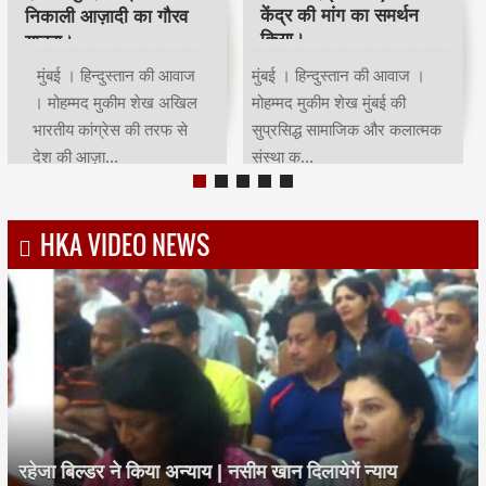
भाईचारे का संदेश:कांग्रेस ने
ट्रस्ट ने सचिन तेंदुलकर का
आयोजित किया रोजा इफ्तार
सम्मान किया।
मुंबई | हिन्दुस्तान की आवाज |
मुंबई । हिन्दुस्तान की आवाज ।
मोहम्मद मुकीम शेखमुंबई कांग्रेस
मोहम्मद मुकीम शेख भारतीय क्रिकेट
अध्यक्ष भाई जगताप व कार्याध्यक्ष
के भगवान कहे जाने वाले देश के
चरणसि...
मह...
HKA VIDEO NEWS
रहेजा बिल्डर ने किया अन्याय | नसीम खान दिलायेगें न्याय