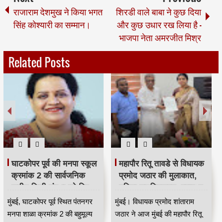
राजाराम देशमुख ने किया भगत
शिरडी वाले बाबा ने कुछ दिया
सिंह कोश्यारी का सम्मान।
और कुछ उधार रख लिया है -
भाजपा नेता अमरजीत मिश्र
Related Posts
स्वच्छता कर्मियों से जुड़ी
मुंबई में 547 डिवॉटरिंग पंपों पर
योजनाओं का प्रभावी
IOT आधारित मॉनिटरिंग
क्रियान्वयन सुनिश्चित करें —
सिस्टम लागू, बारिश में
महाराष्ट्र राज्य सफाई
जलभराव नियंत्रण होगा
मुंबई, महाराष्ट्र राज्य सफाई
मुंबई महानगर में मानसून के दौरान
कर्मचारी आयोग के उपाध्यक्ष
अधिक प्रभावी
कर्मचारी आयोग (मुंबई) के उपाध्यक्ष
जलभराव की समस्या से निपटने के