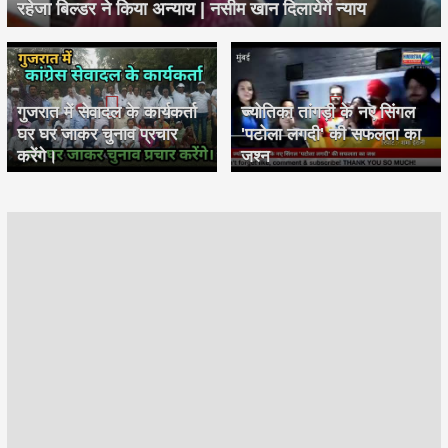
रहेजा बिल्डर ने किया अन्याय | नसीम खान दिलायेगें न्याय
गुजरात में सेवादल के कार्यकर्ता
ज्योतिका तांगड़ी के नए सिंगल
घर घर जाकर चुनाव प्रचार
'पटोला लगदी' की सफलता का
करेंगे।
जश्न