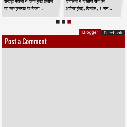
सैकड़ों मरीजों ने लिया मुफ्त इलाज
शिवसेना ने दिखाया सच का
का लाभगुजरात के मेहसा...
आईना*मुंबई , दिनांक , ३ जन...
Blogger
Facebook
Post a Comment