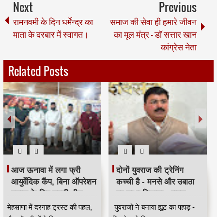
Next
Previous
रामनवमी के दिन धर्मेन्द्र का
समाज की सेवा ही हमारे जीवन
माता के दरबार में स्वागत।
का मूल मंत्र - डॉ सत्तार खान
कांग्रेस नेता
Related Posts
आज ऊनावा में लगा फ्री
दोनों युवराज की ट्रेनिंग
आयुर्वेदिक कैंप, बिना ऑपरेशन
कच्ची है - मनसे और उबाठा
इलाज के लिए उमड़ी भीड़
पर साधा निशाना - राहुल
HKA
शेवाले
मेहसाणा में दरगाह ट्रस्ट की पहल,
युवराजों ने बनाया झूट का पहाड़ -