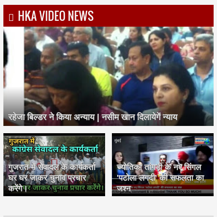
HKA VIDEO NEWS
रहेजा बिल्डर ने किया अन्याय | नसीम खान दिलायेगें न्याय
गुजरात में सेवादल के कार्यकर्ता
ज्योतिका तांगड़ी के नए सिंगल
घर घर जाकर चुनाव प्रचार
'पटोला लगदी' की सफलता का
करेंगे।
जश्न