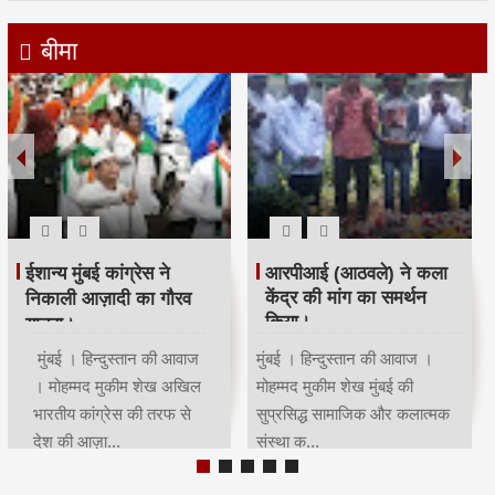
बीमा
रमजान पर दिया एकता-
श्री सिद्धिविनायक मंदिर
भाईचारे का संदेश:कांग्रेस ने
ट्रस्ट ने सचिन तेंदुलकर का
आयोजित किया रोजा इफ्तार
सम्मान किया।
मुंबई | हिन्दुस्तान की आवाज |
मुंबई । हिन्दुस्तान की आवाज ।
मोहम्मद मुकीम शेखमुंबई कांग्रेस
मोहम्मद मुकीम शेख भारतीय क्रिकेट
अध्यक्ष भाई जगताप व कार्याध्यक्ष
के भगवान कहे जाने वाले देश के
चरणसि...
मह...