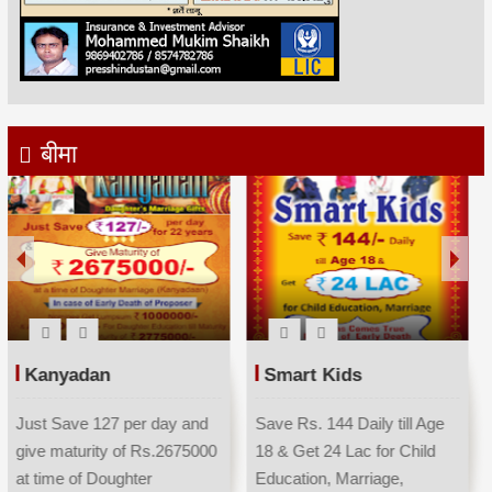
बीमा
Kanyadan
Smart Kids
Just Save 127 per day and
Save Rs. 144 Daily till Age
give maturity of Rs.2675000
18 & Get 24 Lac for Child
at time of Doughter
Education, Marriage,