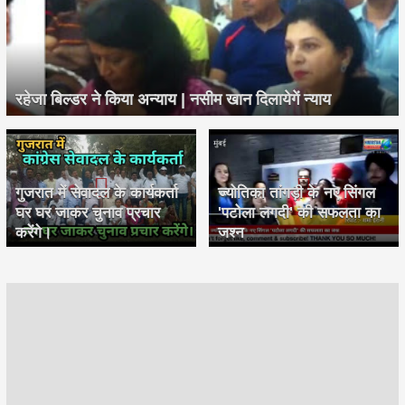
रहेजा बिल्डर ने किया अन्याय | नसीम खान दिलायेगें न्याय
गुजरात में सेवादल के कार्यकर्ता
ज्योतिका तांगड़ी के नए सिंगल
घर घर जाकर चुनाव प्रचार
'पटोला लगदी' की सफलता का
करेंगे।
जश्न