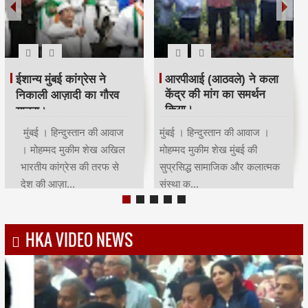
रमजान पर दिया एकता-
श्री सिद्धिविनायक मंदिर
भाईचारे का संदेश:कांग्रेस ने
ट्रस्ट ने सचिन तेंदुलकर का
आयोजित किया रोजा इफ्तार
सम्मान किया।
मुंबई | हिन्दुस्तान की आवाज |
मुंबई । हिन्दुस्तान की आवाज ।
मोहम्मद मुकीम शेखमुंबई कांग्रेस
मोहम्मद मुकीम शेख भारतीय क्रिकेट
अध्यक्ष भाई जगताप व कार्याध्यक्ष
के भगवान कहे जाने वाले देश के
चरणसि...
मह...
HKA VIDEO NEWS