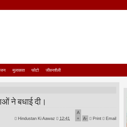
ंजन
मुलाकात
फोटो
जीवनशैली
ाओं ने बधाई दी।
A
Hindustan Ki Aawaz
12:41
+
A
-
Print
Email