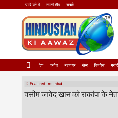
हमारे बारे में
हमारी टीम
संपर्क
देश
प्रदेश
महानगर
खेल
बिजनेस
मनोर
Featured
,
mumbai
वसीम जावेद खान को राकांपा के नेत