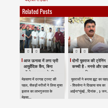
Related Posts
टरिंग पंपों
आज ऊनावा में लगा फ्री
दोनों युवराज की ट्रेनिंग
त
आयुर्वेदिक कैंप, बिना
कच्ची है - मनसे और उबा
 लागू,
ऑपरेशन इलाज के लिए
पर साधा निशाना - राहुल
 नियंत्रण
उमड़ी भीड़ HKA
शेवाले
सून के
मेहसाणा में दरगाह ट्रस्ट की
युवराजों ने बनाया झूट का पहा
वी
स्या से
पहल, सैकड़ों मरीजों ने लिया मुफ्त
- शिवसेना ने दिखाया सच का
ंबई
इलाज का लाभगुजरात के
आईना*मुंबई , दिनांक , ३ जन..
मेहसा...