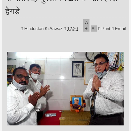
हेगडे
A
Hindustan Ki Aawaz
12:20
+
A
-
Print
Email