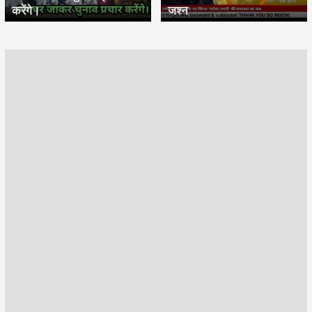
करेंगे।
जश्न