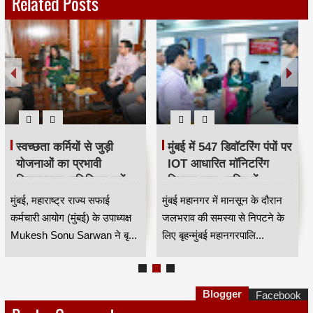
Related Posts
स्वच्छता कर्मियों से जुड़ी
मुंबई में 547 डिवॉटरिंग पंपों पर
योजनाओं का प्रभावी
IOT आधारित मॉनिटरिंग
क्रियान्वयन सुनिश्चित करें —
सिस्टम लागू, बारिश में
महाराष्ट्र राज्य सफाई
जलभराव नियंत्रण होगा
मुंबई, महाराष्ट्र राज्य सफाई
मुंबई महानगर में मानसून के दौरान
कर्मचारी आयोग के उपाध्यक्ष
अधिक प्रभावी
कर्मचारी आयोग (मुंबई) के उपाध्यक्ष
जलभराव की समस्या से निपटने के
मुकेश सोनू सरवान HKA
Mukesh Sonu Sarwan ने बृ...
लिए बृहन्मुंबई महानगरपालि...
Blogger
Facebook