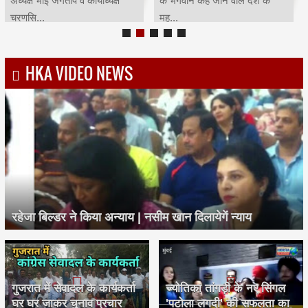
अध्यक्ष भाई जगताप व कार्याध्यक्ष
के भगवान कहे जाने वाले देश के
चरणसि...
मह...
HKA VIDEO NEWS
रहेजा बिल्डर ने किया अन्याय | नसीम खान दिलायेगें न्याय
गुजरात में सेवादल के कार्यकर्ता
ज्योतिका तांगड़ी के नए सिंगल
घर घर जाकर चुनाव प्रचार
'पटोला लगदी' की सफलता का