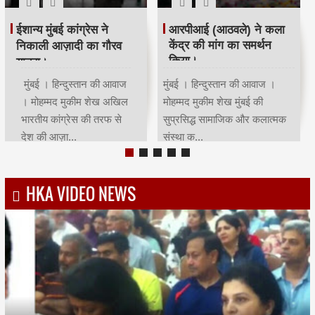
रमजान पर दिया एकता-
श्री सिद्धिविनायक मंदिर
भाईचारे का संदेश:कांग्रेस ने
ट्रस्ट ने सचिन तेंदुलकर का
आयोजित किया रोजा इफ्तार
सम्मान किया।
मुंबई | हिन्दुस्तान की आवाज |
मुंबई । हिन्दुस्तान की आवाज ।
मोहम्मद मुकीम शेखमुंबई कांग्रेस
मोहम्मद मुकीम शेख भारतीय क्रिकेट
अध्यक्ष भाई जगताप व कार्याध्यक्ष
के भगवान कहे जाने वाले देश के
चरणसि...
मह...
HKA VIDEO NEWS