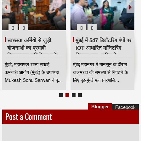
स्वच्छता कर्मियों से जुड़ी
मुंबई में 547 डिवॉटरिंग पंपों पर
योजनाओं का प्रभावी
IOT आधारित मॉनिटरिंग
क्रियान्वयन सुनिश्चित करें —
सिस्टम लागू, बारिश में
महाराष्ट्र राज्य सफाई
जलभराव नियंत्रण होगा
मुंबई, महाराष्ट्र राज्य सफाई
मुंबई महानगर में मानसून के दौरान
कर्मचारी आयोग के उपाध्यक्ष
अधिक प्रभावी
कर्मचारी आयोग (मुंबई) के उपाध्यक्ष
जलभराव की समस्या से निपटने के
मुकेश सोनू सरवान HKA
Mukesh Sonu Sarwan ने बृ...
लिए बृहन्मुंबई महानगरपालि...
Blogger
Facebook
Post a Comment