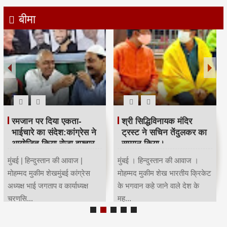
बीमा
रमजान पर दिया एकता-
श्री सिद्धिविनायक मंदिर
भाईचारे का संदेश:कांग्रेस ने
ट्रस्ट ने सचिन तेंदुलकर का
आयोजित किया रोजा इफ्तार
सम्मान किया।
मुंबई | हिन्दुस्तान की आवाज |
मुंबई । हिन्दुस्तान की आवाज ।
मोहम्मद मुकीम शेखमुंबई कांग्रेस
मोहम्मद मुकीम शेख भारतीय क्रिकेट
अध्यक्ष भाई जगताप व कार्याध्यक्ष
के भगवान कहे जाने वाले देश के
चरणसि...
मह...