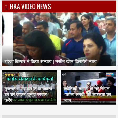
HKA VIDEO NEWS
रहेजा बिल्डर ने किया अन्याय | नसीम खान दिलायेगें न्याय
गुजरात में सेवादल के कार्यकर्ता
ज्योतिका तांगड़ी के नए सिंगल
घर घर जाकर चुनाव प्रचार
'पटोला लगदी' की सफलता का
करेंगे।
जश्न