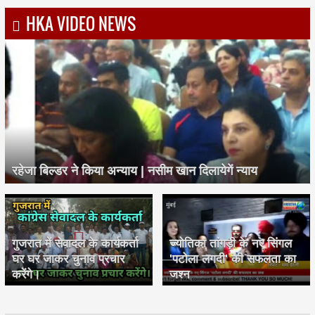
HKA VIDEO NEWS
रहेजा बिल्डर ने किया अन्याय | नसीम खान दिलायेगें न्याय
गुजरात में सेवादल के कार्यकर्ता
ज्योतिका तांगड़ी के नए सिंगल
घर घर जाकर चुनाव प्रचार
'पटोला लगदी' की सफलता का
करेंगे।
जश्न