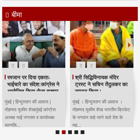
बीमा
रमजान पर दिया एकता-
श्री सिद्धिविनायक मंदिर
भाईचारे का संदेश:कांग्रेस ने
ट्रस्ट ने सचिन तेंदुलकर का
आयोजित किया रोजा इफ्तार
सम्मान किया।
मुंबई | हिन्दुस्तान की आवाज |
मुंबई । हिन्दुस्तान की आवाज ।
मोहम्मद मुकीम शेखमुंबई कांग्रेस
मोहम्मद मुकीम शेख भारतीय क्रिकेट
अध्यक्ष भाई जगताप व कार्याध्यक्ष
के भगवान कहे जाने वाले देश के
चरणसि...
मह...