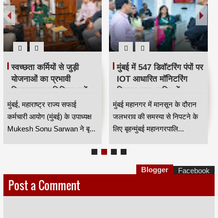
स्वच्छता कर्मियों से जुड़ी
मुंबई में 547 डिवॉटरिंग पंपों पर
योजनाओं का प्रभावी
IOT आधारित मॉनिटरिंग
क्रियान्वयन सुनिश्चित करें —
सिस्टम लागू, बारिश में
महाराष्ट्र राज्य सफाई
जलभराव नियंत्रण होगा
मुंबई, महाराष्ट्र राज्य सफाई
मुंबई महानगर में मानसून के दौरान
कर्मचारी आयोग के उपाध्यक्ष
अधिक प्रभावी
कर्मचारी आयोग (मुंबई) के उपाध्यक्ष
जलभराव की समस्या से निपटने के
मुकेश सोनू सरवान HKA
Mukesh Sonu Sarwan ने बृ...
लिए बृहन्मुंबई महानगरपालि...
Blogger
Facebook
Post a Comment