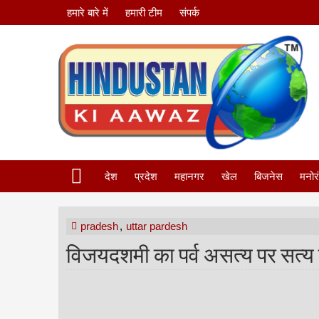
हमारे बारे में
हमारी टीम
संपर्क
देश
प्रदेश
महानगर
खेल
बिजनेस
मनोर
pradesh
,
uttar pardesh
विजयदशमी का पर्व असत्य पर सत्य क