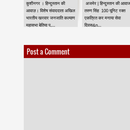
वरिष्ठ
कुशीनगर । हिन्दुस्तान की
अजमेर | हिन्दुस्तान की आवाज
रवार की
आवाज़। विशेष संवाददाता अखिल
तरुण सिंह 100 यूनिट रक्त
यर
भारतीय खरवार जनजाति कल्याण
एकत्रित कर मनाया सेवा
फ से ...
महासभा बेतिया प,...
दिवस&n...
Post a Comment