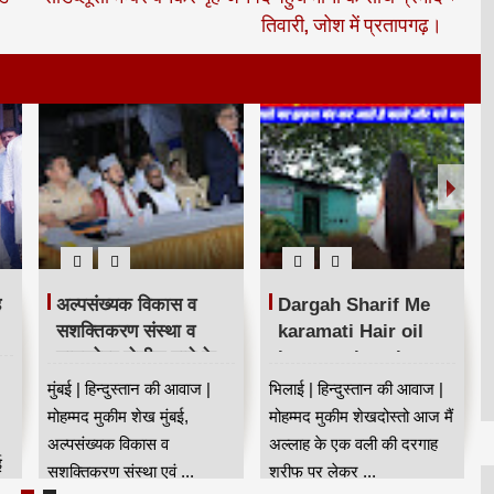
तिवारी, जोश में प्रतापगढ़।
ह
अल्पसंख्यक विकास व
Dargah Sharif Me
सशक्तिकरण संस्था व
karamati Hair oil
घाटकोपर पोलीस ठाणे के
karamat jaan kar
संयुक्त तत्वावधान में नशा
sab hairan | दरगाह
मुंबई | हिन्दुस्तान की आवाज |
भिलाई | हिन्दुस्तान की आवाज |
मुक्ति अभियान
शरीफ में करामाती बालो का
मोहम्मद मुकीम शेख मुंबई,
मोहम्मद मुकीम शेखदोस्तो आज मैं
तेल😍
अल्पसंख्यक विकास व
अल्लाह के एक वली की दरगाह
ई
सशक्तिकरण संस्था एवं ...
शरीफ पर लेकर ...