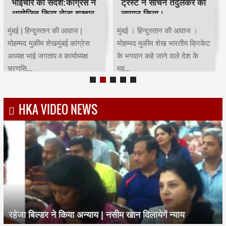
भाईचारे का संदेश:कांग्रेस ने
ट्रस्ट ने सचिन तेंदुलकर का
आयोजित किया रोजा इफ्तार
सम्मान किया।
मुंबई | हिन्दुस्तान की आवाज |
मुंबई । हिन्दुस्तान की आवाज ।
मोहम्मद मुकीम शेखमुंबई कांग्रेस
मोहम्मद मुकीम शेख भारतीय क्रिकेट
अध्यक्ष भाई जगताप व कार्याध्यक्ष
के भगवान कहे जाने वाले देश के
चरणसि...
मह...
HKA VIDEO NEWS
रहेजा बिल्डर ने किया अन्याय | नसीम खान दिलायेगें न्याय