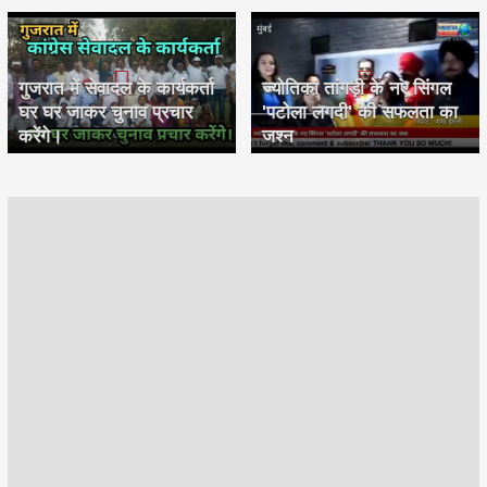
गुजरात में सेवादल के कार्यकर्ता
ज्योतिका तांगड़ी के नए सिंगल
घर घर जाकर चुनाव प्रचार
'पटोला लगदी' की सफलता का
करेंगे।
जश्न