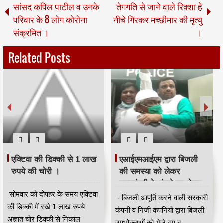
सांसद कपिल पाटील व उनके
तेगगति से जाने वाले रिक्शा हे
परिवार के 8 लोग कोरोना
नीचे गिरकर मच्छीमार की मृत्यु
संक्रमित ।
।
Related Posts
एक्टिवा की डिक्की से 1 लाख
एआईएमआईएम द्वारा बिजली
रुपये की चोरी ।
की समस्या को लेकर
मुख्यमंत्री के बंगले का घेराव
सोमवार को दोपहर के समय एक्टिवा
करने के लिए एकत्रित होने
- बिजली आपूर्ति करने वाली सरकारी
की डिक्की में रखे 1 लाख रुपये
वालों को पुलिस ने लिया
कंपनी व निजी कंपनियों द्वारा बिजली
अज्ञात चोर डिक्की से निकाल
हिरासत में ।
उपभोक्ताओं को भेजे गए ब...