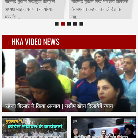
मोहम्मद मुकीम शेखमुंबई कांग्रेस
मोहम्मद मुकीम शेख भारतीय क्रिकेट
अध्यक्ष भाई जगताप व कार्याध्यक्ष
के भगवान कहे जाने वाले देश के
चरणसि...
मह...
HKA VIDEO NEWS
रहेजा बिल्डर ने किया अन्याय | नसीम खान दिलायेगें न्याय
गुजरात में सेवादल के कार्यकर्ता
ज्योतिका तांगड़ी के नए सिंगल