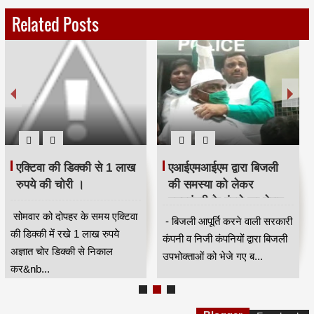
Related Posts
एक्टिवा की डिक्की से 1 लाख
एआईएमआईएम द्वारा बिजली
रुपये की चोरी ।
की समस्या को लेकर
मुख्यमंत्री के बंगले का घेराव
सोमवार को दोपहर के समय एक्टिवा
करने के लिए एकत्रित होने
- बिजली आपूर्ति करने वाली सरकारी
की डिक्की में रखे 1 लाख रुपये
वालों को पुलिस ने लिया
कंपनी व निजी कंपनियों द्वारा बिजली
अज्ञात चोर डिक्की से निकाल
हिरासत में ।
उपभोक्ताओं को भेजे गए ब...
कर&nb...